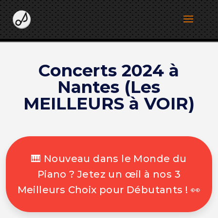
Concerts 2024 à
Nantes (Les
MEILLEURS à VOIR)
🎹 Nouveau dans le Monde du
Piano ? Jetez un œil à nos 3
Meilleurs Choix pour Débutants ! 👀