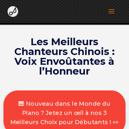
Les Meilleurs
Chanteurs Chinois :
Voix Envoûtantes à
l’Honneur
🎹 Nouveau dans le Monde du
Piano ? Jetez un œil à nos 3
Meilleurs Choix pour Débutants ! 👀