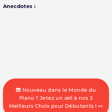
Anecdotes :
🎹 Nouveau dans le Monde du
Piano ? Jetez un œil à nos 3
Meilleurs Choix pour Débutants ! 👀