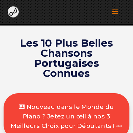
Les 10 Plus Belles
Chansons
Portugaises
Connues
🎹 Nouveau dans le Monde du
Piano ? Jetez un œil à nos 3
Meilleurs Choix pour Débutants ! 👀