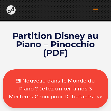
Partition Disney au
Piano – Pinocchio
(PDF)
🎹 Nouveau dans le Monde du
Piano ? Jetez un œil à nos 3
Meilleurs Choix pour Débutants ! 👀