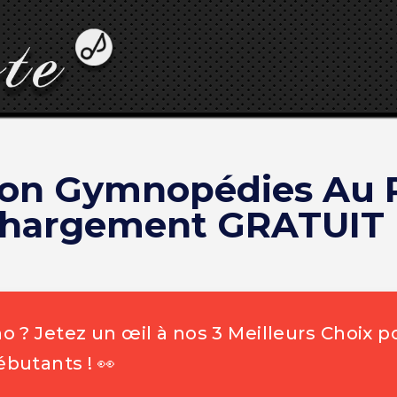
ion Gymnopédies Au 
chargement GRATUIT 
 ? Jetez un œil à nos 3 Meilleurs Choix p
butants ! 👀