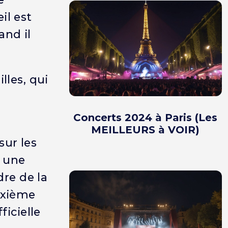
il est
and il
lles, qui
Concerts 2024 à Paris (Les
MEILLEURS à VOIR)
sur les
t une
dre de la
euxième
ficielle