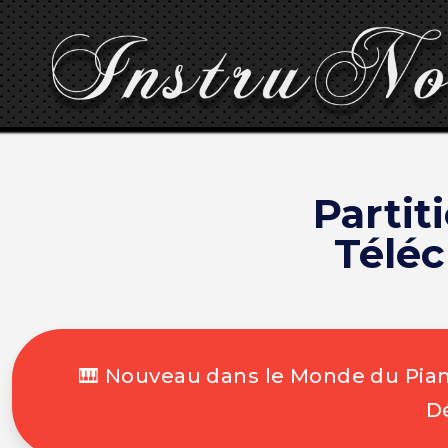
Partit
Télé
🎹 Nouveau dans le Monde du Piano
Dé