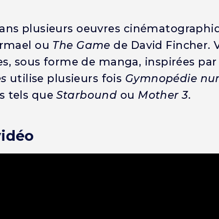
ans plusieurs oeuvres cinématographi
ormael ou
The Game
de David Fincher. 
es, sous forme de manga, inspirées par
es
utilise plusieurs fois
Gymnopédie num
s tels que
Starbound
ou
Mother 3
.
vidéo