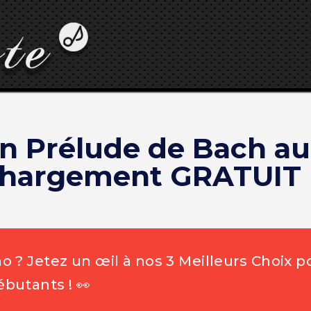
on Prélude de Bach au
chargement GRATUIT 
 ? Jetez un œil à nos 3 Meilleurs Choix p
butants ! 👀