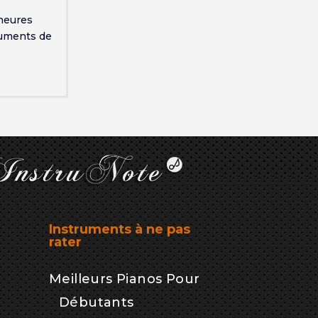
heures
truments de
Instruments à ne pas
rater
Meilleurs Pianos Pour
Débutants