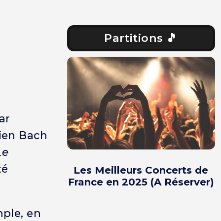
Partitions 🎵
ar
ien Bach
Le
té
Les Meilleurs Concerts de
France en 2025 (A Réserver)
ple, en