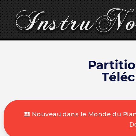
Partiti
Télé
🎹 Nouveau dans le Monde du Piano
Dé