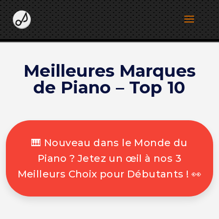
Meilleures Marques
de Piano – Top 10
🎹 Nouveau dans le Monde du
Piano ? Jetez un œil à nos 3
Meilleurs Choix pour Débutants ! 👀