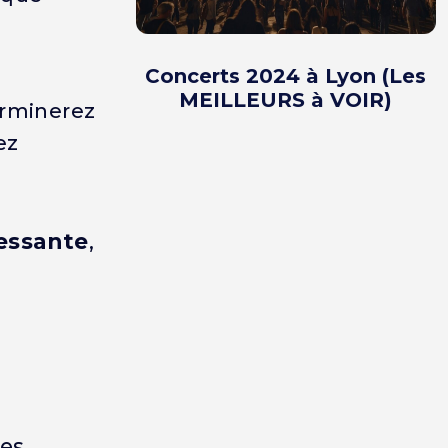
Concerts 2024 à Lyon (Les
MEILLEURS à VOIR)
terminerez
ez
ressante
,
es,