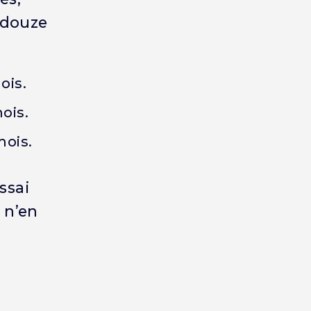
u douze
ois.
ois.
mois.
ssai
 n’en