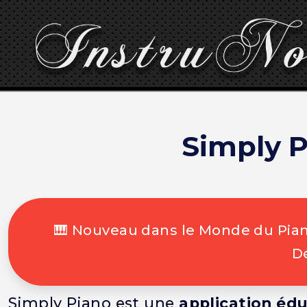
Simply P
🎹 Nouveau dans le Monde du Piano
Dé
Simply Piano est une
application éd