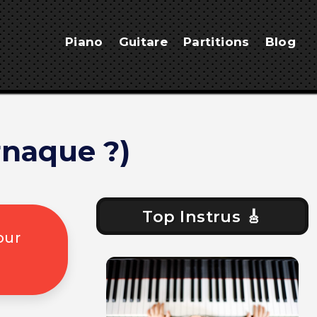
Piano
Guitare
Partitions
Blog
rnaque ?)
Top Instrus 🎸
our
u