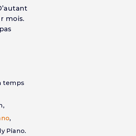
 D’autant
r mois.
 pas
in temps
n,
ano
,
y Piano.