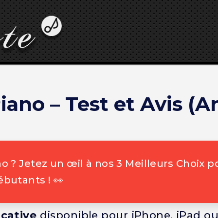
iano – Test et Avis (A
 ? Jetez un œil à nos 3 Meilleurs Choix p
butants ! 👀
ucative
disponible pour iPhone, iPad o