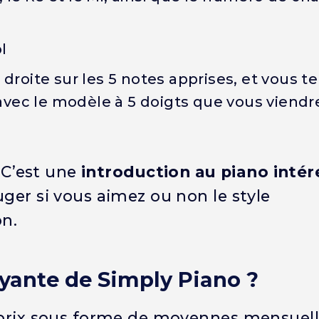
l
 droite sur les 5 notes apprises, et vous 
” avec le modèle à 5 doigts que vous viendr
! C’est une
introduction au piano inté
uger si vous aimez ou non le style
on.
yante de Simply Piano ?
s prix sous forme de moyennes mensuell